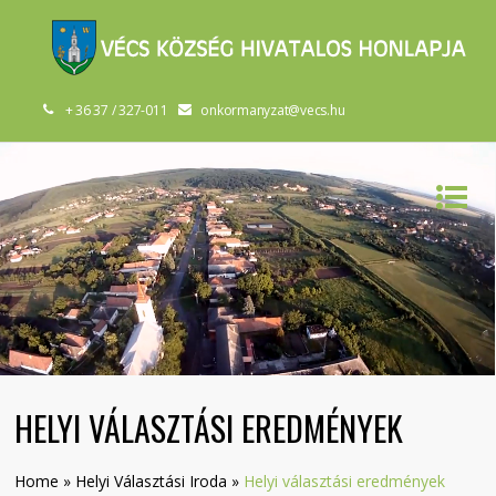
+ 36 37 / 327-011
onkormanyzat@vecs.hu
HELYI VÁLASZTÁSI EREDMÉNYEK
Home
»
Helyi Választási Iroda
»
Helyi választási eredmények