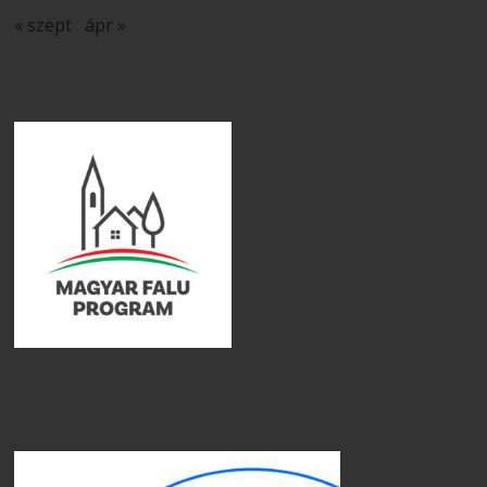
« szept
ápr »