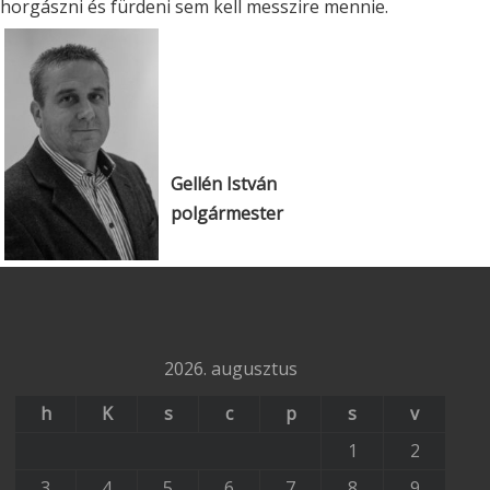
horgászni és fürdeni sem kell messzire mennie.
Gellén István
polgármester
2026. augusztus
h
K
s
c
p
s
v
1
2
3
4
5
6
7
8
9