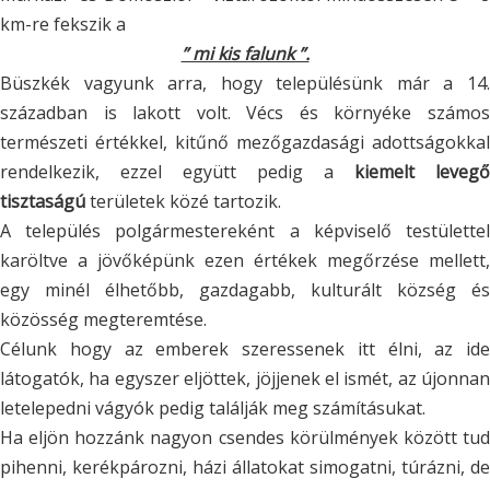
km-re fekszik a
” mi kis falunk ”.
Büszkék vagyunk arra, hogy településünk már a 14.
században is lakott volt. Vécs és környéke számos
természeti értékkel, kitűnő mezőgazdasági adottságokkal
rendelkezik, ezzel együtt pedig a
kiemelt levegő
tisztaságú
területek közé tartozik.
A település polgármestereként a képviselő testülettel
karöltve a jövőképünk ezen értékek megőrzése mellett,
egy minél élhetőbb, gazdagabb, kulturált község és
közösség megteremtése.
Célunk hogy az emberek szeressenek itt élni, az ide
látogatók, ha egyszer eljöttek, jöjjenek el ismét, az újonnan
letelepedni vágyók pedig találják meg számításukat.
Ha eljön hozzánk nagyon csendes körülmények között tud
pihenni, kerékpározni, házi állatokat simogatni, túrázni, de