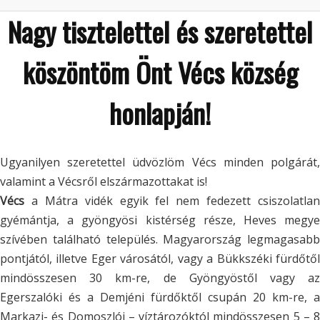
Nagy tisztelettel és szeretettel
köszöntöm Önt Vécs község
honlapján!
Ugyanilyen szeretettel üdvözlöm Vécs minden polgárát,
valamint a Vécsről elszármazottakat is!
Vécs
a Mátra vidék egyik fel nem fedezett csiszolatlan
gyémántja, a gyöngyösi kistérség része, Heves megye
szívében található település. Magyarország legmagasabb
pontjától, illetve Eger városától, vagy a Bükkszéki fürdőtől
mindösszesen 30 km-re, de Gyöngyöstől vagy az
Egerszalóki és a Demjéni fürdőktől csupán 20 km-re, a
Markazi- és Domoszlói – víztározóktól mindösszesen 5 – 8