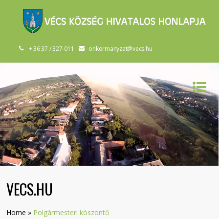
+ 36 37 / 327-011
onkormanyzat@vecs.hu
VECS.HU
Home
»
Polgármesteri köszöntő