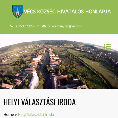
+ 36 37 / 327-011
onkormanyzat@vecs.hu
HELYI VÁLASZTÁSI IRODA
Home
»
Helyi Választási Iroda