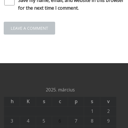
Save my name, email, and website in this browser
for the next time I comment.
2025. március
h
K
s
c
p
s
v
1
2
3
4
5
6
7
8
9