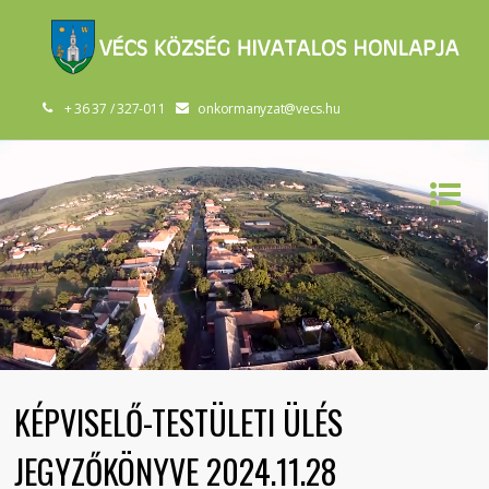
+ 36 37 / 327-011
onkormanyzat@vecs.hu
KÉPVISELŐ-TESTÜLETI ÜLÉS
JEGYZŐKÖNYVE 2024.11.28