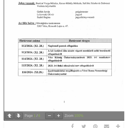
Page
1
/
6
Zoom
100%