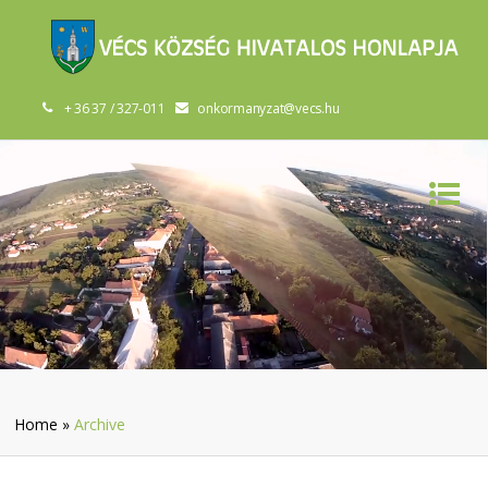
+ 36 37 / 327-011
onkormanyzat@vecs.hu
Home
»
Archive