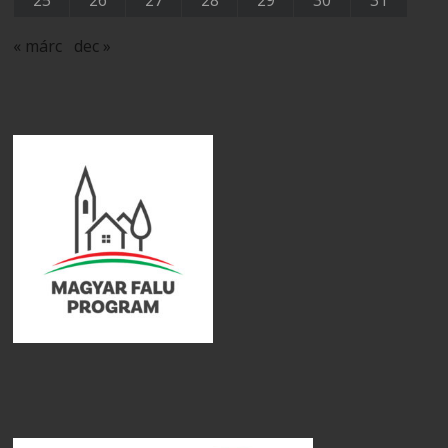
25
26
27
28
29
30
31
« márc
dec »