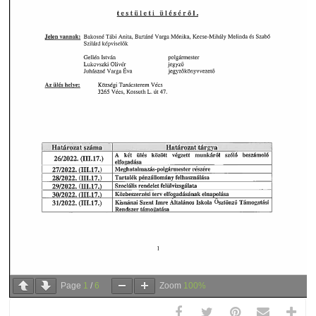
Page
1
/
6
Zoom
100%