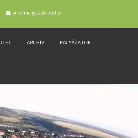
onkormanyzat@vecs.hu
ÜLET
ARCHÍV
PÁLYÁZATOK