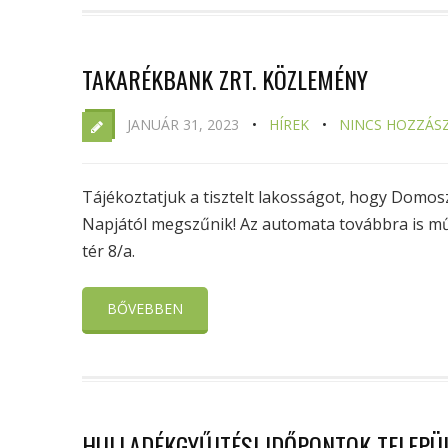
TAKARÉKBANK ZRT. KÖZLEMÉNY
JANUÁR 31, 2023
HÍREK
NINCS HOZZÁS
Tájékoztatjuk a tisztelt lakosságot, hogy Domos
Napjától megszűnik! Az automata továbbra is műk
tér 8/a.
BŐVEBBEN
HULLADÉKGYŰJTÉSI IDŐPONTOK TELEP