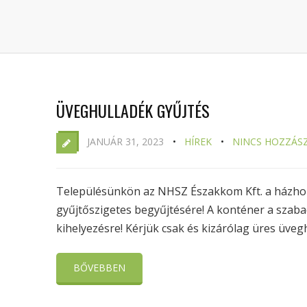
ÜVEGHULLADÉK GYŰJTÉS
JANUÁR 31, 2023
HÍREK
NINCS HOZZÁS
Településünkön az NHSZ Északkom Kft. a házhoz 
gyűjtőszigetes begyűjtésére! A konténer a szabad
kihelyezésre! Kérjük csak és kizárólag üres üveg
BŐVEBBEN