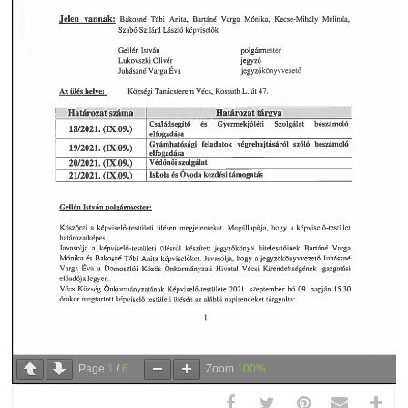
Page
1
/
6
Zoom
100%