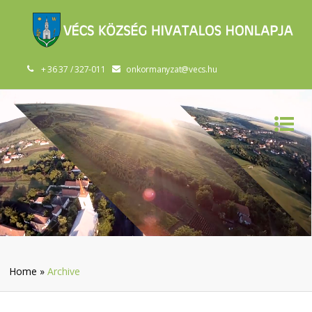
+ 36 37 / 327-011
onkormanyzat@vecs.hu
Home
»
Archive