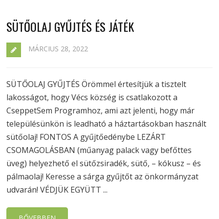
SÜTŐOLAJ GYŰJTÉS ÉS JÁTÉK
MÁRCIUS 28, 2022
SÜTŐOLAJ GYŰJTÉS Örömmel értesítjük a tisztelt
lakosságot, hogy Vécs község is csatlakozott a
CseppetSem Programhoz, ami azt jelenti, hogy már
településünkön is leadható a háztartásokban használt
sütőolaj! FONTOS A gyűjtőedénybe LEZÁRT
CSOMAGOLÁSBAN (műanyag palack vagy befőttes
üveg) helyezhető el sütőzsiradék, sütő, – kókusz – és
pálmaolaj! Keresse a sárga gyűjtőt az önkormányzat
udvarán! VÉDJÜK EGYÜTT ...
BŐVEBBEN