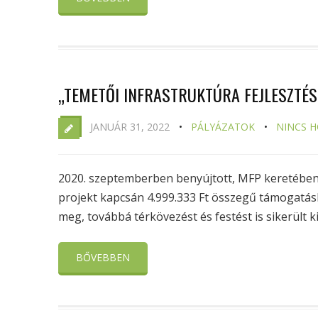
„TEMETŐI INFRASTRUKTÚRA FEJLESZTÉS
JANUÁR 31, 2022
PÁLYÁZATOK
NINCS 
2020. szeptemberben benyújtott, MFP keretében m
projekt kapcsán 4.999.333 Ft összegű támogatásb
meg, továbbá térkövezést és festést is sikerült ki
BŐVEBBEN