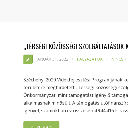
„TÉRSÉGI KÖZÖSSÉGI SZOLGÁLTATÁSOK 
JANUÁR 31, 2022
PÁLYÁZATOK
NINCS 
Széchenyi 2020 Vidékfejlesztési Programjának k
területére meghirdetett „Térségi közösségi szolg
Önkormányzat, mint támogatást igénylő támogat
alkalmasnak minősült. A támogatás utófinanszíro
igényel, számokban ez összesen 4.944.416 Ft viss
BŐVEBBEN