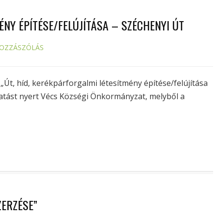
ÉNY ÉPÍTÉSE/FELÚJÍTÁSA – SZÉCHENYI ÚT
HOZZÁSZÓLÁS
t, híd, kerékpárforgalmi létesítmény építése/felújítása
gatást nyert Vécs Községi Önkormányzat, melyből a
ZERZÉSE”