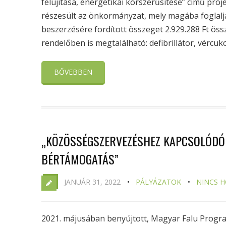
felújítása, energetikai korszerűsítése” című pr
részesült az önkormányzat, mely magába foglalj
beszerzésére fordított összeget 2.929.288 Ft ös
rendelőben is megtalálható: defibrillátor, vércuko
BŐVEBBEN
„KÖZÖSSÉGSZERVEZÉSHEZ KAPCSOLÓDÓ
BÉRTÁMOGATÁS”
JANUÁR 31, 2022
PÁLYÁZATOK
NINCS 
2021. májusában benyújtott, Magyar Falu Progr