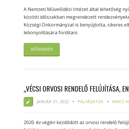
A Nemzeti Művelődési Intézet által lehetőség nyílt
közötti időszakban megrendezett rendezvényekr
Községi Önkormányzat is benyújtotta, sikeres el
lebonyolítására fordítani.
BŐVEBBEN
„VÉCSI ORVOSI RENDELŐ FELÚJÍTÁSA, E
JANUÁR 31, 2022
PÁLYÁZATOK
NINCS 
2020. év végén kezdődött az orvosi rendelő felúj