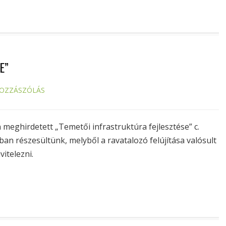
E”
HOZZÁSZÓLÁS
eghirdetett „Temetői infrastruktúra fejlesztése” c.
an részesültünk, melyből a ravatalozó felújítása valósult
vitelezni.