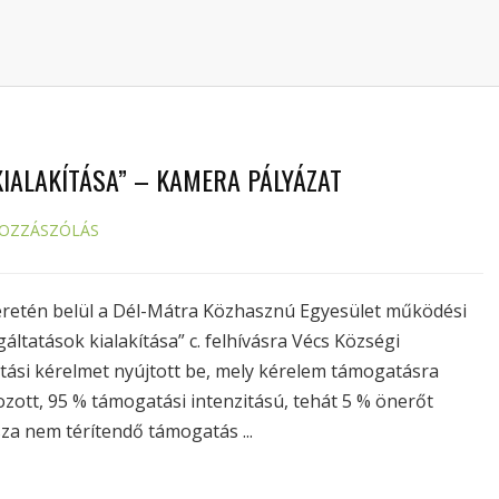
KIALAKÍTÁSA” – KAMERA PÁLYÁZAT
HOZZÁSZÓLÁS
eretén belül a Dél-Mátra Közhasznú Egyesület működési
áltatások kialakítása” c. felhívásra Vécs Községi
ási kérelmet nyújtott be, mely kérelem támogatásra
zott, 95 % támogatási intenzitású, tehát 5 % önerőt
za nem térítendő támogatás ...