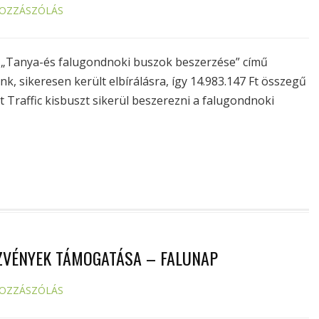
HOZZÁSZÓLÁS
 „Tanya-és falugondnoki buszok beszerzése” című
k, sikeresen került elbírálásra, így 14.983.147 Ft összegű
Traffic kisbuszt sikerül beszerezni a falugondnoki
ZVÉNYEK TÁMOGATÁSA – FALUNAP
HOZZÁSZÓLÁS