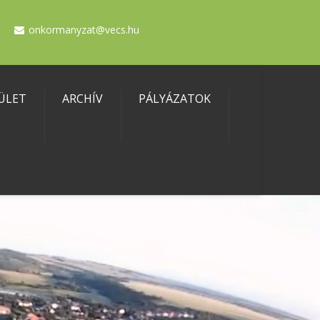
onkormanyzat@vecs.hu
ÜLET
ARCHÍV
PÁLYÁZATOK