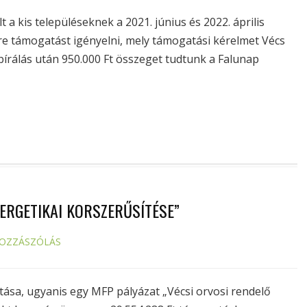
 a kis településeknek a 2021. június és 2022. április
e támogatást igényelni, mely támogatási kérelmet Vécs
bírálás után 950.000 Ft összeget tudtunk a Falunap
NERGETIKAI KORSZERŰSÍTÉSE”
HOZZÁSZÓLÁS
ítása, ugyanis egy MFP pályázat „Vécsi orvosi rendelő