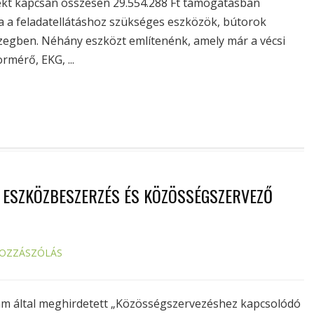
ojekt kapcsán összesen 29.554.288 Ft támogatásban
a a feladatellátáshoz szükséges eszközök, bútorok
szegben. Néhány eszközt említenénk, amely már a vécsi
rmérő, EKG, ...
 ESZKÖZBESZERZÉS ÉS KÖZÖSSÉGSZERVEZŐ
HOZZÁSZÓLÁS
am által meghirdetett „Közösségszervezéshez kapcsolódó