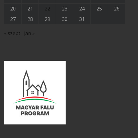
20
21
22
23
24
25
26
27
28
29
30
31
« szept
jan »