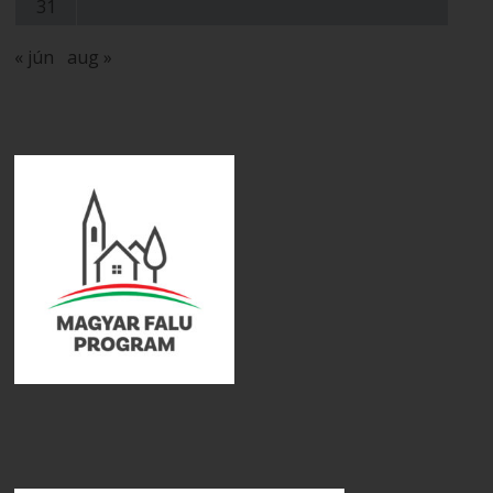
31
« jún
aug »