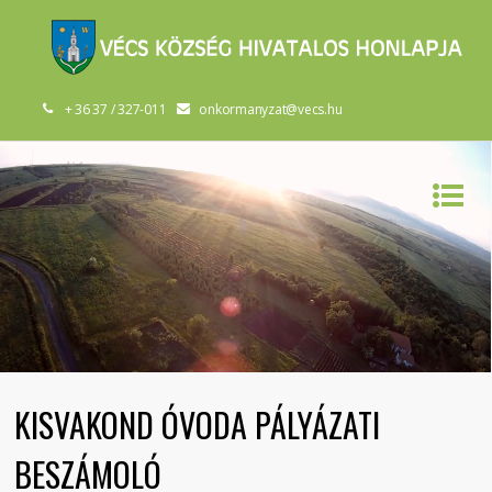
+ 36 37 / 327-011
onkormanyzat@vecs.hu
KISVAKOND ÓVODA PÁLYÁZATI
BESZÁMOLÓ