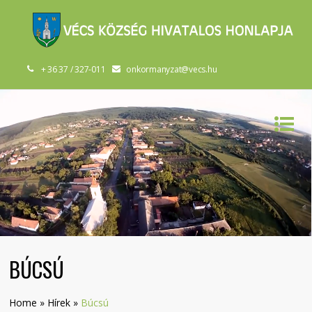
+ 36 37 / 327-011
onkormanyzat@vecs.hu
BÚCSÚ
Home
»
Hírek
»
Búcsú