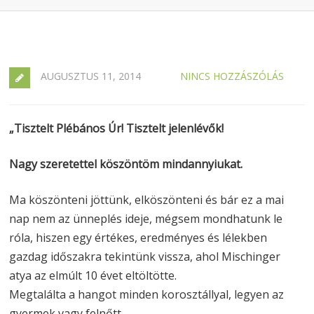
AUGUSZTUS 11, 2014
NINCS HOZZÁSZÓLÁS
„Tisztelt Plébános Úr! Tisztelt jelenlévők!
Nagy szeretettel köszöntöm mindannyiukat.
Ma köszönteni jöttünk, elköszönteni és bár ez a mai
nap nem az ünneplés ideje, mégsem mondhatunk le
róla, hiszen egy értékes, eredményes és lélekben
gazdag időszakra tekintünk vissza, ahol Mischinger
atya az elmúlt 10 évet eltöltötte.
Megtalálta a hangot minden korosztállyal, legyen az
gyermek vagy felnőtt.