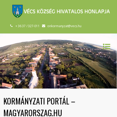
+ 36 37 / 327-011
onkormanyzat@vecs.hu
KORMÁNYZATI PORTÁL –
MAGYARORSZAG.HU