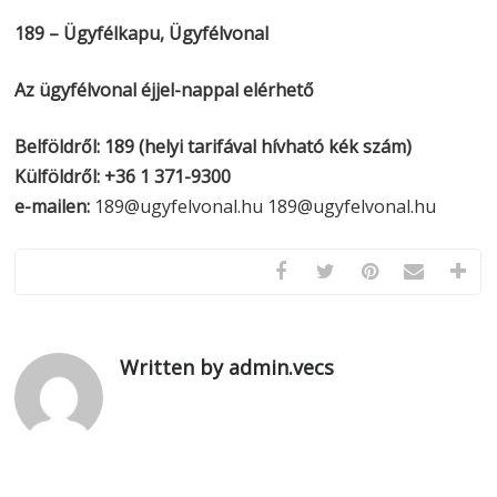
189 – Ügyfélkapu, Ügyfélvonal
Az ügyfélvonal éjjel-nappal elérhető
Belföldről: 189 (helyi tarifával hívható kék szám)
Külföldről: +36 1 371-9300
e-mailen:
189@ugyfelvonal.hu 189@ugyfelvonal.hu
Written by admin.vecs