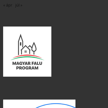
« ápr
júl »