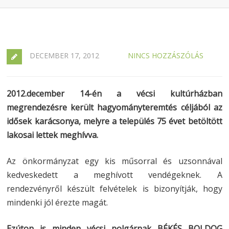
DECEMBER 17, 2012
NINCS HOZZÁSZÓLÁS
2012.december 14-én a vécsi kultúrházban
megrendezésre került hagyományteremtés céljából az
idősek karácsonya, melyre a település 75 évet betöltött
lakosai lettek meghívva.
Az önkormányzat egy kis műsorral és uzsonnával
kedveskedett a meghívott vendégeknek. A
rendezvényről készült felvételek is bizonyítják, hogy
mindenki jól érezte magát.
Ezúton is minden vécsi polgárnak BÉKÉS BOLDOG