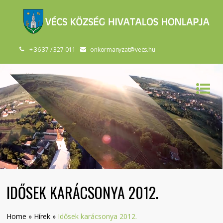
+ 36 37 / 327-011
onkormanyzat@vecs.hu
IDŐSEK KARÁCSONYA 2012.
Home
»
Hírek
»
Idősek karácsonya 2012.