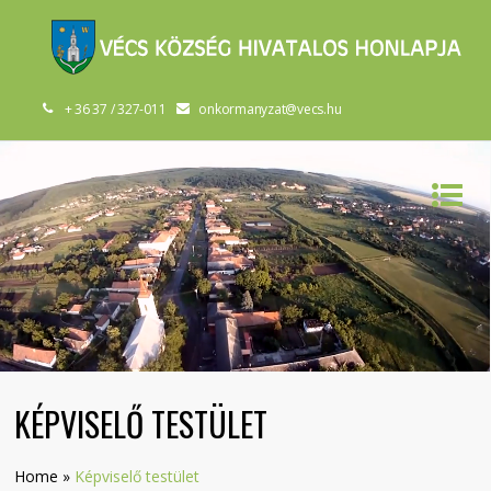
+ 36 37 / 327-011
onkormanyzat@vecs.hu
KÉPVISELŐ TESTÜLET
Home
»
Képviselő testület