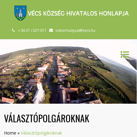
+ 36 37 / 327-011
onkormanyzat@vecs.hu
VÁLASZTÓPOLGÁROKNAK
Home
»
Választópolgároknak