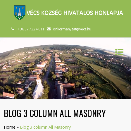
+ 36 37 / 327-011
onkormanyzat@vecs.hu
BLOG 3 COLUMN ALL MASONRY
Home
»
Blog 3 column All Masonry