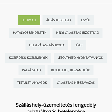
SHOW ALL
ÁLLÁSHIRDETÉSEK
EGYÉB
HATÁLYOS RENDELETEK
HELYI VÁLASZTÁSI BIZOTTSÁG
HELYI VÁLASZTÁSI IRODA
HÍREK
KÖZÉRDEKŰ KÖZLEMÉNYEK
LETÖLTHETŐ NYOMTATVÁNYOK
PÁLYÁZATOK
RENDELETEK, BESZÁMOLÓK
TESTÜLETI ANYAGOK
VÁLASZTÁS, NÉPSZAVAZÁS
Szálláshely-üzemeltetési engedély
adatváltozás bejelentése