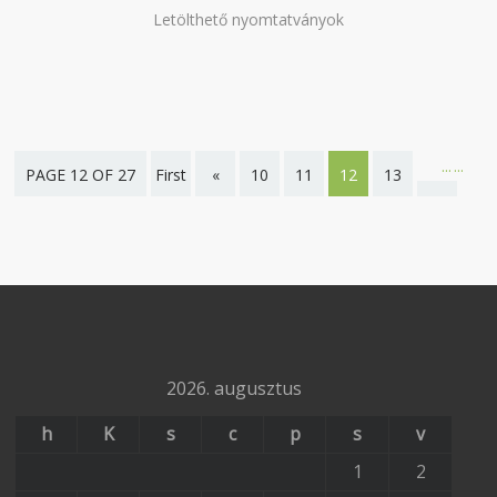
Letölthető nyomtatványok
...
...
PAGE 12 OF 27
First
«
10
11
12
13
page
14
»
20
Last
page
2026. augusztus
h
K
s
c
p
s
v
1
2