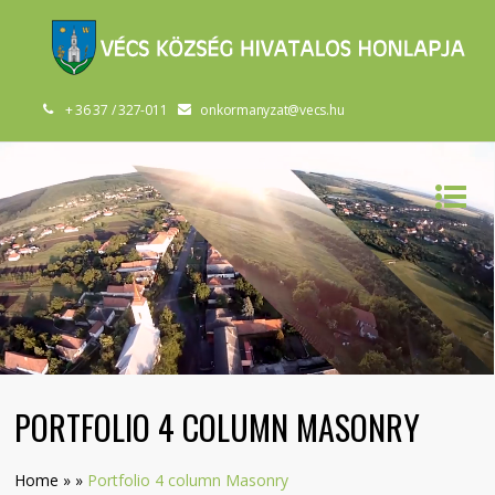
+ 36 37 / 327-011
onkormanyzat@vecs.hu
PORTFOLIO 4 COLUMN MASONRY
Home
»
»
Portfolio 4 column Masonry