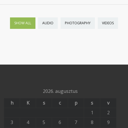
SHOW ALL
AUDIO
PHOTOGRAPHY
VIDEOS
2026. augusztus
h
K
s
c
p
s
v
1
2
3
4
5
6
7
8
9