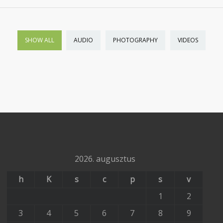
SHOW ALL
AUDIO
PHOTOGRAPHY
VIDEOS
2026. augusztus
h
K
s
c
p
s
v
1
2
3
4
5
6
7
8
9