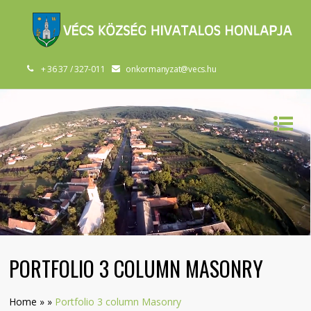
+ 36 37 / 327-011
onkormanyzat@vecs.hu
PORTFOLIO 3 COLUMN MASONRY
Home
»
»
Portfolio 3 column Masonry