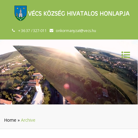
+ 36 37 / 327-011
onkormanyzat@vecs.hu
Home
»
Archive