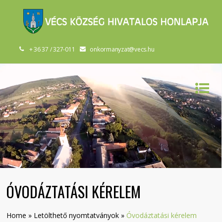
+ 36 37 / 327-011
onkormanyzat@vecs.hu
ÓVODÁZTATÁSI KÉRELEM
Home
»
Letölthető nyomtatványok
»
Óvodáztatási kérelem