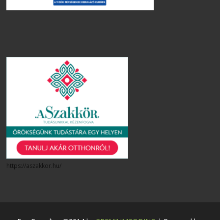
https://aszakkor.hu/