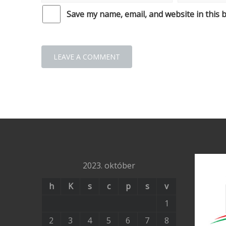
Save my name, email, and website in this 
2023. október
h
K
s
c
p
s
v
1
2
3
4
5
6
7
8