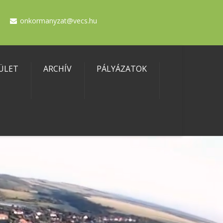
onkormanyzat@vecs.hu
ÜLET
ARCHÍV
PÁLYÁZATOK