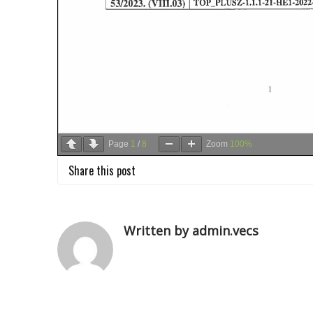
Page
1
/
8
Zoom
100%
Share this post
Written by admin.vecs