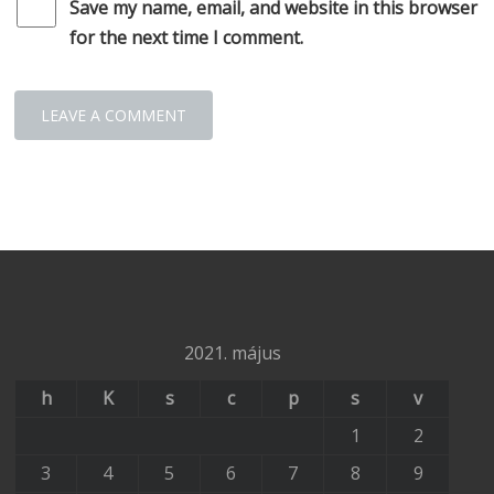
Save my name, email, and website in this browser
for the next time I comment.
2021. május
h
K
s
c
p
s
v
1
2
3
4
5
6
7
8
9