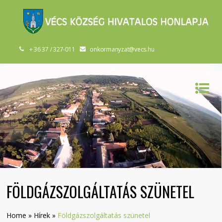
+ 36 37 / 327-011
onkormanyzat@vecs.hu
FÖLDGÁZSZOLGÁLTATÁS SZÜNETEL
Home
»
Hírek
»
Földgázszolgáltatás szünetel