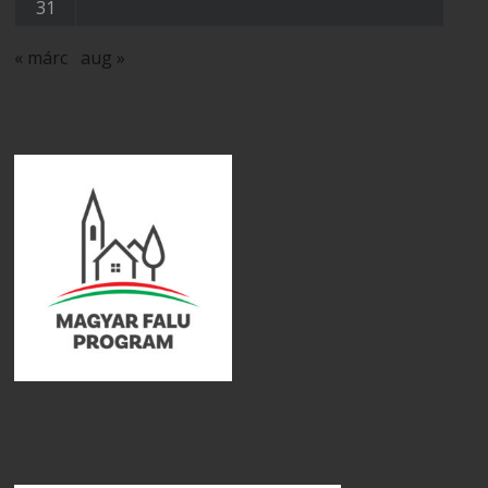
31
« márc
aug »