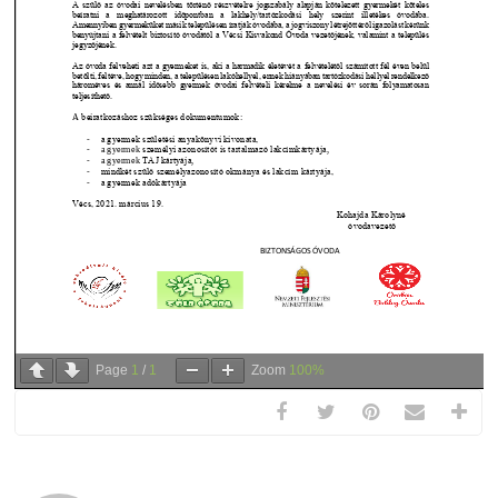
Page
1
/
1
Zoom
100%