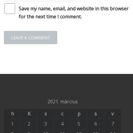
Save my name, email, and website in this browser
for the next time I comment.
2021. március
h
K
s
c
p
s
v
1
2
3
4
5
6
7