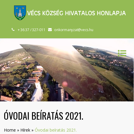
+ 36 37 / 327-011
onkormanyzat@vecs.hu
ÓVODAI BEÍRATÁS 2021.
Home
»
Hírek
»
Óvodai beíratás 2021.