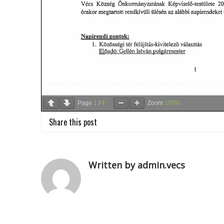
Page
1
/
4
Zoom
100%
Share this post
Written by admin.vecs