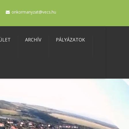
onkormanyzat@vecs.hu
ÜLET
ARCHÍV
PÁLYÁZATOK