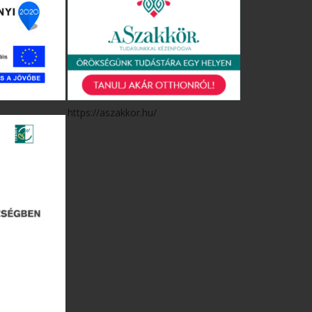
https://aszakkor.hu/