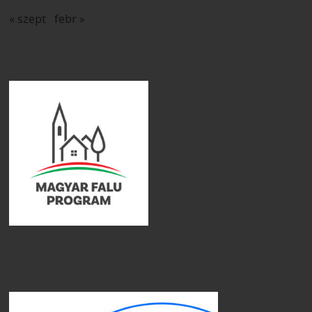
« szept
febr »