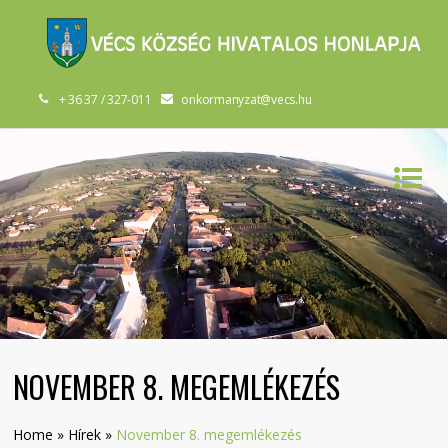
+ 36 37 / 327-011
onkormanyzat@vecs.hu
NOVEMBER 8. MEGEMLÉKEZÉS
Home
»
Hírek
»
November 8. megemlékezés