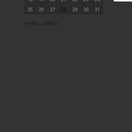
25
26
27
28
29
30
31
« márc
szept »