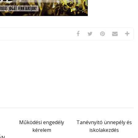
Működési engedély
Tanévnyitó ünnepély és
kérelem
iskolakezdés
ÁN