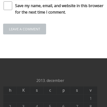
Save my name, email, and website in this browser
for the next time I comment.
2013. december
h
K
s
c
p
s
v
1
2
3
4
5
6
7
8