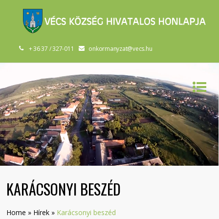
+ 36 37 / 327-011
onkormanyzat@vecs.hu
KARÁCSONYI BESZÉD
Home
»
Hírek
»
Karácsonyi beszéd