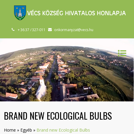
+ 36 37 / 327-011
onkormanyzat@vecs.hu
BRAND NEW ECOLOGICAL BULBS
Home
»
Egyéb
»
Brand new Ecological Bulbs