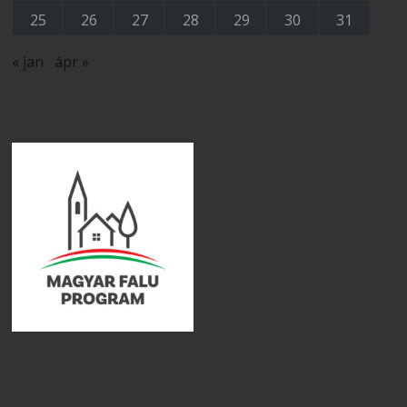
25
26
27
28
29
30
31
« jan
ápr »