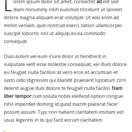
L
orem ipsum dolor sit amet, consectet
ad
elit sed
diam nonummy nibh euismod tincidunt ut laoreet
dolore magna aliquam erat volutpat. Ut wisi enim ad
minim veniam, quis nostrud exerci. tation ullamcorper
suscipit lobortis nisl ut aliquip ex ea commodo
consequat.
Duis autem vel eum iriure dolor in hendrerit in
vulputate velit esse molestie consequat, vel illum dolore
eu feugiat nulla facilisis at vero eros et accumsan et
iusto odio dignissim qui blandit praesent luptatum zzril
delenit augue duis dolore te feugait nulla facilisi.
Nam
liber tempor
cum soluta nobis eleifend option congue
nihil imperdiet doming id quod mazim placerat facer
possim assum. Typi non habent claritatem insitam; est
usus legentis in iis qui facit eorum claritatem.