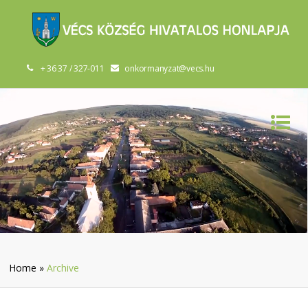
+ 36 37 / 327-011
onkormanyzat@vecs.hu
Home
»
Archive