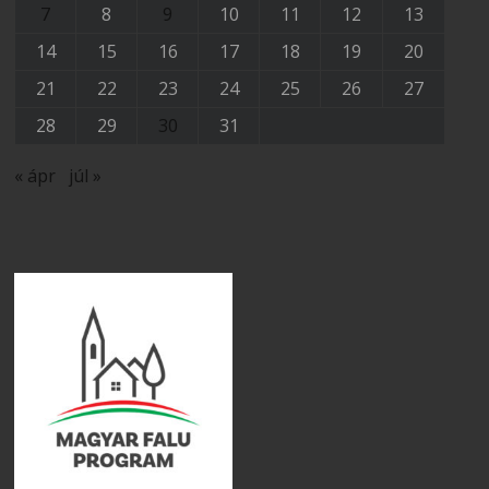
7
8
9
10
11
12
13
14
15
16
17
18
19
20
21
22
23
24
25
26
27
28
29
30
31
« ápr
júl »