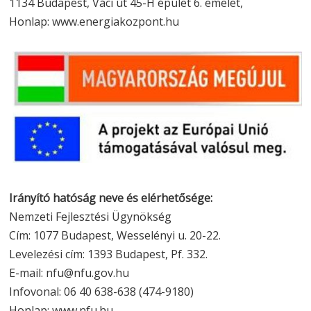
1134 Budapest, Váci út 45-H épület 6. emelet,
Honlap: www.energiakozpont.hu
Irányító hatóság neve és elérhetősége:
Nemzeti Fejlesztési Ügynökség
Cím: 1077 Budapest, Wesselényi u. 20-22.
Levelezési cím: 1393 Budapest, Pf. 332.
E-mail: nfu@nfu.gov.hu
Infovonal: 06 40 638-638 (474-9180)
Honlap: www.nfu.hu