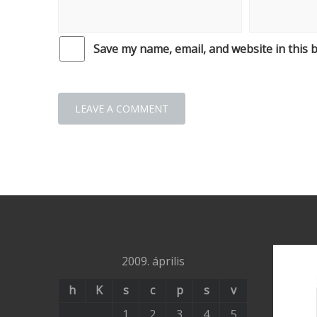
Save my name, email, and website in this 
2009. április
h
K
s
c
p
s
v
1
2
3
4
5