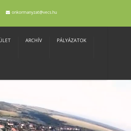
onkormanyzat@vecs.hu
ÜLET
ARCHÍV
PÁLYÁZATOK