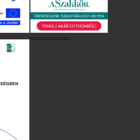
https://aszakkor.hu/