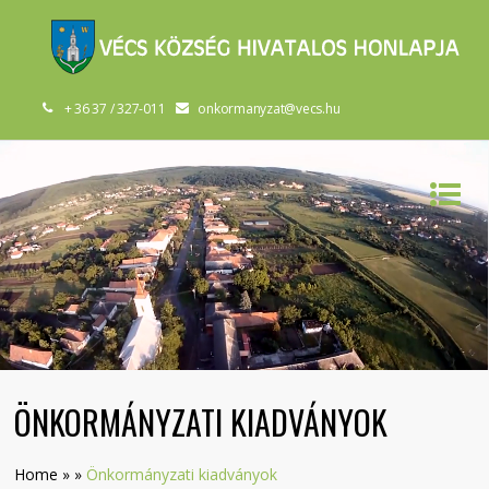
+ 36 37 / 327-011
onkormanyzat@vecs.hu
ÖNKORMÁNYZATI KIADVÁNYOK
Home
»
»
Önkormányzati kiadványok