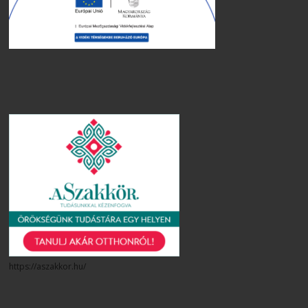
https://aszakkor.hu/