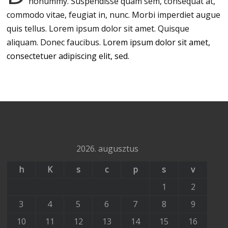
nonummy.
Suspendisse quam sem, consequat at,
commodo vitae, feugiat in, nunc. Morbi imperdiet augue
quis tellus. Lorem ipsum dolor sit amet. Quisque
aliquam. Donec faucibus.
Lorem ipsum dolor sit amet,
consectetuer adipiscing elit, sed.
2026. augusztus
h
K
s
c
p
s
v
1
2
3
4
5
6
7
8
9
10
11
12
13
14
15
16