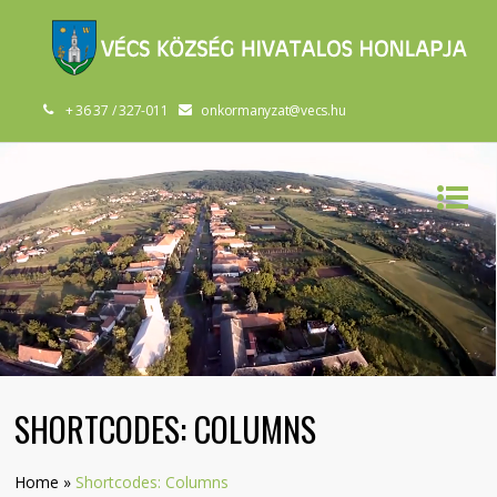
+ 36 37 / 327-011
onkormanyzat@vecs.hu
SHORTCODES: COLUMNS
Home
»
Shortcodes: Columns