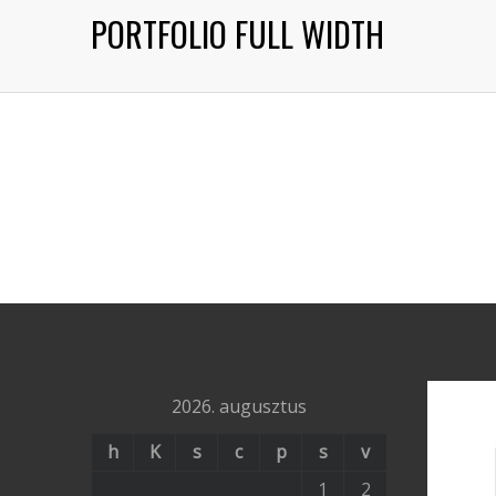
PORTFOLIO FULL WIDTH
2026. augusztus
h
K
s
c
p
s
v
1
2