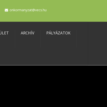
onkormanyzat@vecs.hu
ÜLET
ARCHÍV
PÁLYÁZATOK