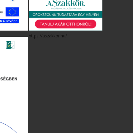
https://aszakkor.hu/