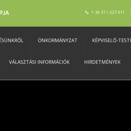
+ 36 37 / 327-011
ÉSÜNKRŐL
ÖNKORMÁNYZAT
KÉPVISELŐ-TEST
VÁLASZTÁSI INFORMÁCIÓK
HIRDETMÉNYEK