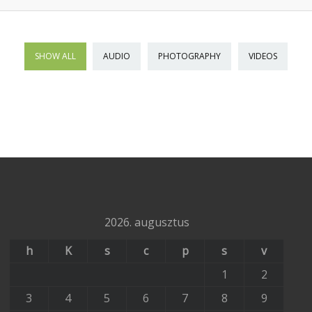
SHOW ALL
AUDIO
PHOTOGRAPHY
VIDEOS
2026. augusztus
h
K
s
c
p
s
v
1
2
3
4
5
6
7
8
9