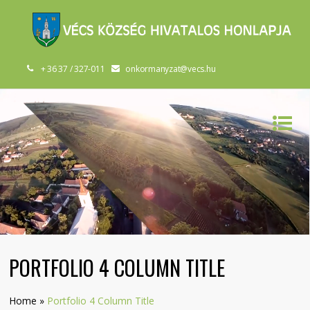
+ 36 37 / 327-011
onkormanyzat@vecs.hu
PORTFOLIO 4 COLUMN TITLE
Home
»
Portfolio 4 Column Title