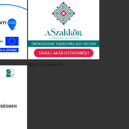
https://aszakkor.hu/