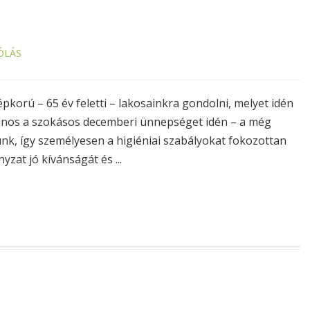
ÓLÁS
́pkorú – 65 év feletti – lakosainkra gondolni, melyet idén
 Sajnos a szokásos decemberi ünnepséget idén – a még
nunk, így személyesen a higiéniai szabályokat fokozottan
yzat jó kívánságát és ...