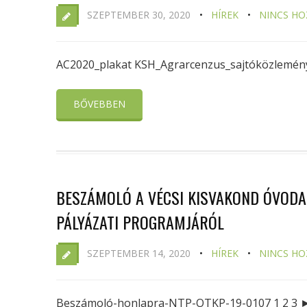
SZEPTEMBER 30, 2020
HÍREK
NINCS HO
AC2020_plakat KSH_Agrarcenzus_sajtóközlemé
BŐVEBBEN
BESZÁMOLÓ A VÉCSI KISVAKOND ÓVODA
PÁLYÁZATI PROGRAMJÁRÓL
SZEPTEMBER 14, 2020
HÍREK
NINCS HO
Beszámoló-honlapra-NTP-OTKP-19-0107 1 2 3 