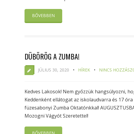
BŐVEBBEN
DÜBÖRÖG A ZUMBA!
JÚLIUS 30, 2020
HÍREK
NINCS HOZZÁSZ
Kedves Lakosok! Nem győzzük hangsúlyozni, hog
Keddenként ellátogat az iskolaudvarra és 17 óra 3
füzesabonyi Zumba Oktatónkkal! AUGUSZTUSB
Mozogni Vágyót Szeretettel!
BŐVEBBEN