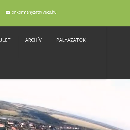
onkormanyzat@vecs.hu
ÜLET
ARCHÍV
PÁLYÁZATOK