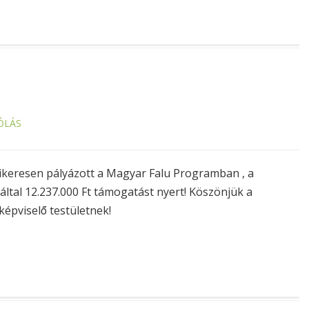
ÓLÁS
t sikeresen pályázott a Magyar Falu Programban , a
által 12.237.000 Ft támogatást nyert! Köszönjük a
képviselő̋ testületnek!