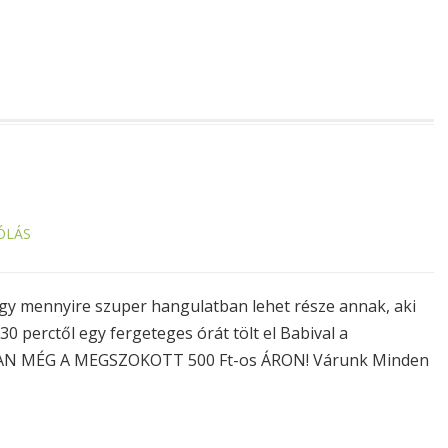
ÓLÁS
y mennyire szuper hangulatban lehet része annak, aki
0 perctől egy fergeteges órát tölt el Babival a
AN MÉG A MEGSZOKOTT 500 Ft-os ÁRON! Várunk Minden