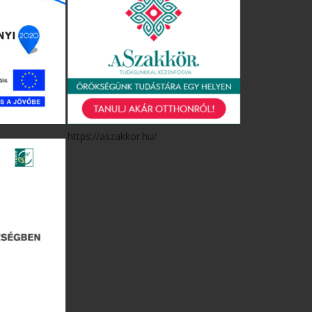
https://aszakkor.hu/