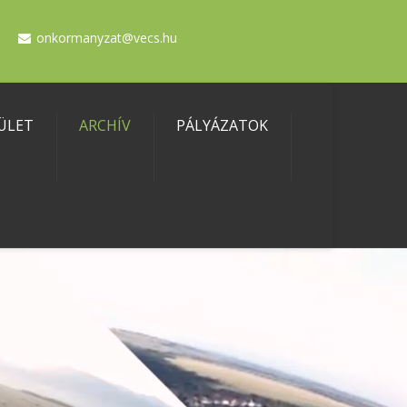
onkormanyzat@vecs.hu
ÜLET
ARCHÍV
PÁLYÁZATOK