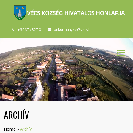
+ 36 37 / 327-011
onkormanyzat@vecs.hu
ARCHÍV
Home
»
Archív