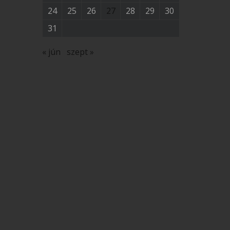
24
25
26
27
28
29
30
31
« jún
szept »