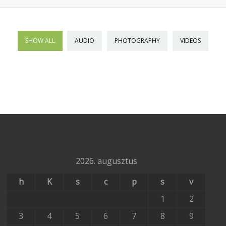
SHOW ALL
AUDIO
PHOTOGRAPHY
VIDEOS
2026. augusztus
h
K
s
c
p
s
v
1
2
3
4
5
6
7
8
9