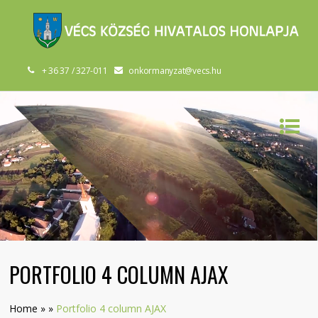
+ 36 37 / 327-011
onkormanyzat@vecs.hu
PORTFOLIO 4 COLUMN AJAX
Home
»
»
Portfolio 4 column AJAX