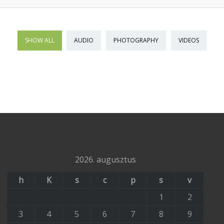
SHOW ALL
AUDIO
PHOTOGRAPHY
VIDEOS
2026. augusztus
h
K
s
c
p
s
v
1
2
3
4
5
6
7
8
9