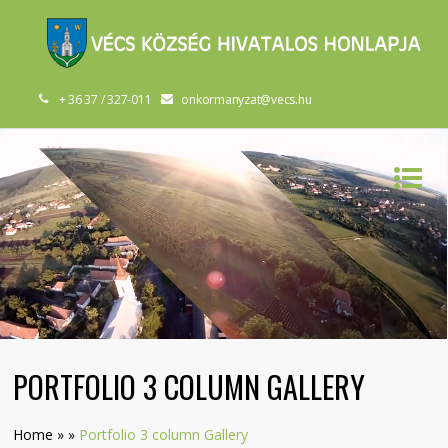
+ 36 37 / 327-011
onkormanyzat@vecs.hu
PORTFOLIO 3 COLUMN GALLERY
Home
»
»
Portfolio 3 column Gallery