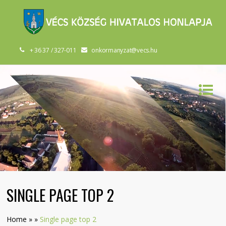
+ 36 37 / 327-011
onkormanyzat@vecs.hu
SINGLE PAGE TOP 2
Home
»
»
Single page top 2