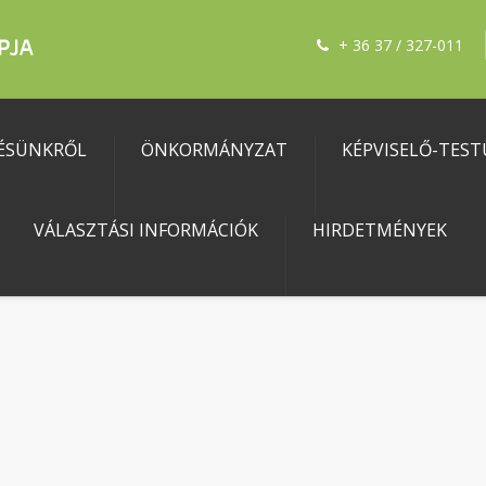
+ 36 37 / 327-011
ÉSÜNKRŐL
ÖNKORMÁNYZAT
KÉPVISELŐ-TEST
VÁLASZTÁSI INFORMÁCIÓK
HIRDETMÉNYEK