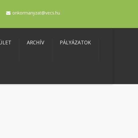
onkormanyzat@vecs.hu
ÜLET
ARCHÍV
PÁLYÁZATOK